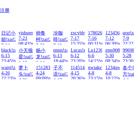
注册
6-
!2026-
yishurenshengwa!zai!2026-
zxcvbbvcxz!zai!2026-
17802659663!zai!2026-
1234567890123
qop!z
日记小
帅鲁
冷咖
7-23
7-17
7-16
7-12
7-9
姐!zai!2026-
柯!zai!2026-
啡!zai!2026-
ad!
08:43!read!
15:35!read!
00:31!read!
06:39!read!
22:22
7-24
7-23
7-19
26-
black!zai!2026-
nnnn!zai!2026-
Lucas!zai!2026-
Lu123654@?!!zai!2026
zms908769129!
99698
小天狼
杨小
22:03!read!
02:12!read!
01:53!read!
6-15
6-13
6-12
6-6
5-30
5-28
i!2026-
星!zai!2026-
龙!zai!2026-
23:45!read!
18:44!read!
23:20!read!
14:15!read!
08:34!read!
23:30
6-15
6-14
ad!
2026-
wanjj!zai!2026-
1512837271!zai!2026-
11451444!zai!2026-
nwiake!zai!2026-
1234qwerASDF
萝卜
子不
各个
01:05!read!
10:46!read!
4-26
4-24
4-15
4-8
4-8
026-
头!zai!2026-
语!zai!2026-
方!zai
22:23!read!
09:09!read!
20:36!read!
23:15!read!
10:22!read!
4-26
4-17
4-6
ad!
06:25!read!
23:19!read!
14:44