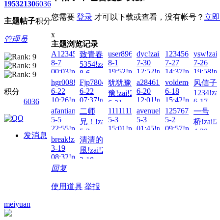
1953
2130
6036
您需要
登录
才可以下载或查看，没有帐号？
立即
主题
帖子
积分
x
管理员
主题浏览记录
A123456...!zai!2026-
user8963!zai!2026-
dyc!zai!2026-
1234566!zai!202
ysw!zai
致青春
8-7
8-1
7-30
7-27
7-26
5354!zai!2026-
00:03!read!
19:52!read!
12:52!read!
14:37!read!
19:58!re
8-6
02:42!read!
hgr008!zai!2026-
Fjp780417!zai!2026-
a28461533!zai!2026-
voldemort!zai!20
犹犹豫
风信子
6-22
6-22
6-20
6-18
积分
1234!za
豫!zai!2026-
10:26!read!
07:37!read!
12:01!read!
15:42!read!
6036
6-17
6-21
22:29!re
afantian!zai!2026-
1111111111!zai!2026-
avenueLee!zai!2026-
1257675998!zai!
二师
一号
00:52!read!
5-5
5-3
5-3
5-2
兄！!zai!2026-
桥!zai!2
22:55!read!
15:01!read!
01:45!read!
09:57!read!
5-3
4-30
发消息
break!zai!2026-
清清的
18:33!read!
16:20!re
3-19
風!zai!2026-
08:32!read!
3-18
回复
17:09!read!
使用道具
举报
meiyuan