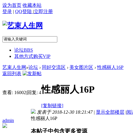
设为首页
收藏本站
登录
|
QQ登陆
|
立即注册
论坛
BBS
其他方式购买VIP
艺束人生网
»
论坛
›
同好交流区
›
美女图片区
›
性感丽人16P
返回列表
性感丽人16P
查看:
16002
|
回复:
4
[复制链接]
发表于 2018-12-30 18:21:47
|
显示全部楼层
|
阅
性感丽人16P
admin
本帖子中包含更多资源