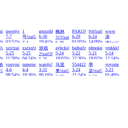
!zai!2026-
ai!2026-
qwertyuioppoiuy!zai!2026-
1
gmxrdd!zai!2026-
PAKO!zai!2026-
fvh!zai!2026-
www
枫林
7-7
6-30
6-29
6-24
号!zai!2026-
涛
315!zai!2026-
!read!
03:52!read!
19:41!read!
01:05!read!
14:09!read!
7-4
6-29
涛!zai!2026
16:29!read!
19:38!read!
-
zai!2026-
!zai!2026-
xzx!zai!2026-
xszxq!zai!2026-
aybcksj!zai!2026-
baibai!zai!2026-
plmokn!zai!2026-
ymkkk!zai!2
游戏
6-24
5-25
5-25
5-24
5-22
5-21
5-14
06:57!read!
2!zai!2026-
!read!
11:58!read!
04:24!read!
18:03!read!
22:36!read!
19:02!read!
12:14!read!
5-25
00:56!read!
!zai!2026-
youyouyou!zai!2026-
superseal233!zai!2026-
wanjjx!zai!2026-
554422!zai!2026-
yoyomonkey
地
马里
墨
4-6
4-4
3-31
3-24
3-21
!2026-
奥!zai!2026-
染!zai!2026-
08:54!read!
18:36!read!
06:10!read!
21:24!read!
01:49!read!
3-28
3-23
!read!
03:30!read!
18:07!read!