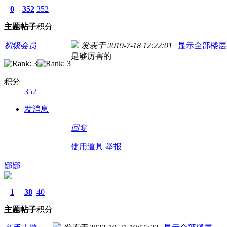
0
352
352
主题
帖子
积分
初级会员
发表于 2019-7-18 12:22:01
|
显示全部楼层
是够厉害的
积分
352
发消息
回复
使用道具
举报
娜娜
1
38
40
主题
帖子
积分