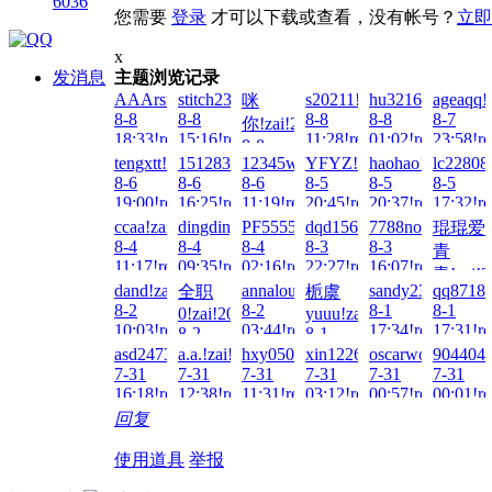
6036
您需要
登录
才可以下载或查看，没有帐号？
立即
x
发消息
主题浏览记录
AAArsmls!zai!2026-
stitch2355!zai!2026-
s20211!zai!2026-
hu321644451!zai
ageaqq!
咪
8-8
8-8
8-8
8-8
8-7
你!zai!2026-
18:33!read!
15:16!read!
11:28!read!
01:02!read!
23:58!re
8-8
tengxtt!zai!2026-
1512837271!zai!2026-
12345wto!zai!2026-
YFYZ!zai!2026-
haohao1998!zai!
lc22808
13:33!read!
8-6
8-6
8-6
8-5
8-5
8-5
19:00!read!
16:25!read!
11:19!read!
20:45!read!
20:37!read!
17:32!re
ccaa!zai!2026-
dingding0112!zai!2026-
PF5555!zai!2026-
dqd15627860451!zai!2026
7788no9!zai!202
琨琨爱
8-4
8-4
8-4
8-3
8-3
青
11:17!read!
09:35!read!
02:16!read!
22:27!read!
16:07!read!
青!zai!2
dand!zai!2026-
annalou666888!zai!2026-
sandy23!zai!2026
qq87184
全职
栀虞
8-3
8-2
8-2
8-1
8-1
0!zai!2026-
yuuu!zai!2026-
05:15!re
10:03!read!
03:44!read!
17:34!read!
17:31!re
8-2
8-1
08:47!read!
23:28!read!
asd247387010!zai!2026-
a.a.!zai!2026-
hxy050923!zai!2026-
xin122698!zai!2026-
oscarwong2021!z
9044042
7-31
7-31
7-31
7-31
7-31
7-31
16:18!read!
12:38!read!
11:31!read!
03:12!read!
00:57!read!
00:01!re
回复
使用道具
举报