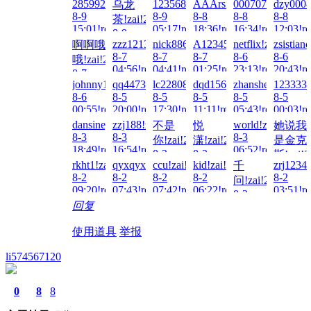
28599274@qq.com!zai!2026-
12356880!zai!2026-
AAArsmls!zai!2026-
0007070707070!z
dzy0008
乌龙
8-9
8-9
8-8
8-8
8-8
茶!zai!2026-
15:01!read!
05:17!read!
18:36!read!
16:34!read!
12:03!re
8-9
zzz1213a!zai!2026-
nick8866!zai!2026-
A123456...!zai!2026-
netflix!zai!2026-
zsistian
啊啊哦
07:58!read!
8-7
8-7
8-7
8-6
8-6
哦!zai!2026-
04:56!read!
04:41!read!
01:25!read!
23:13!read!
20:43!re
8-7
johnny18!zai!2026-
qq447375477!zai!2026-
lc2280832!zai!2026-
dqd15627860451!zai!2026
zhanshen886!zai
1233331
05:08!read!
8-6
8-5
8-5
8-5
8-5
8-5
00:55!read!
20:00!read!
17:30!read!
11:11!read!
05:43!read!
00:03!re
dansiney!zai!2026-
zzj188!zai!2026-
world!zai!2026-
不是
悦
她说我
8-3
8-3
8-3
你!zai!2026-
潇!zai!2026-
是金克
18:49!read!
16:54!read!
06:52!read!
8-3
8-3
斯!zai!2
rkht1!zai!2026-
qyxqyx199!zai!2026-
ccu!zai!2026-
kid!zai!2026-
zrj1234
千
14:36!read!
14:26!read!
8-3
8-2
8-2
8-2
8-2
8-2
问!zai!2026-
01:51!re
09:20!read!
07:43!read!
07:42!read!
06:22!read!
03:51!re
8-2
回复
05:59!read!
使用道具
举报
li574567120
0
8
8