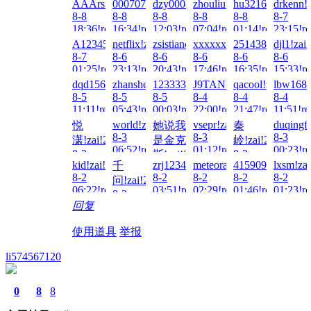
AAArsmls!zai!2026-
0007070707070!zai!2026-
dzy0008!zai!2026-
zhouliu!zai!2026-
hu321644451!zai
drkenn!
8-8
8-8
8-8
8-8
8-8
8-7
18:36!read!
16:34!read!
12:03!read!
07:04!read!
01:14!read!
23:15!re
A123456...!zai!2026-
netflix!zai!2026-
zsistiancai!zai!2026-
xxxxxxxxxx!zai!2026-
2514385417!zai!
djl1!zai
8-7
8-6
8-6
8-6
8-6
8-6
01:25!read!
23:13!read!
20:43!read!
17:46!read!
16:35!read!
15:33!re
dqd15627860451!zai!2026-
zhanshen886!zai!2026-
1233331!zai!2026-
J9TANK!zai!2026-
qacool!zai!2026-
lbw1688
8-5
8-5
8-5
8-4
8-4
8-4
11:11!read!
05:43!read!
00:03!read!
22:00!read!
21:47!read!
11:51!re
world!zai!2026-
vsepr!zai!2026-
duqingf
悦
她说我
秦
8-3
8-3
8-3
潇!zai!2026-
是金克
岭!zai!2026-
06:52!read!
01:12!read!
00:23!re
8-3
8-3
斯!zai!2026-
kid!zai!2026-
zrj123456!zai!2026-
meteora!zai!2026-
415909209!zai!2
lxsm!za
千
14:26!read!
00:40!read!
8-3
8-2
8-2
8-2
8-2
8-2
问!zai!2026-
01:51!read!
06:22!read!
03:51!read!
02:29!read!
01:46!read!
01:23!re
8-2
回复
05:59!read!
使用道具
举报
li574567120
0
8
8