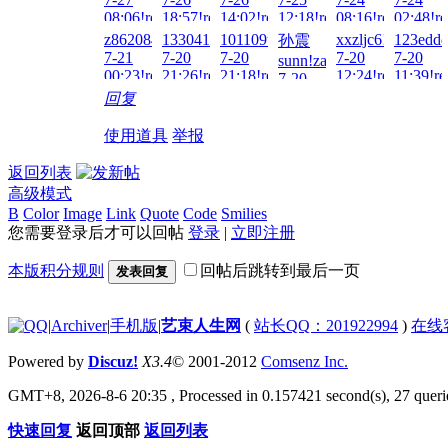
08:06!read!
18:57!read!
14:02!read!
12:18!read!
08:16!read!
02:48!re
z862084139!zai!2026-
133041497007!zai!2026-
101109tt!zai!2026-
xxzljc6!zai!2026-
123eddd
孙震
7-21
7-20
7-20
7-20
7-20
sunn!zai!2026-
00:23!read!
21:26!read!
21:18!read!
12:24!read!
11:39!re
7-20
13:28!read!
回复
使用道具
举报
返回列表
高级模式
B
Color
Image
Link
Quote
Code
Smilies
您需要登录后才可以回帖
登录
|
立即注册
本版积分规则
回帖后跳转到最后一页
发表回复
|
Archiver
|
手机版
|
艺束人生网
(
站长QQ：201922994
)
在线
Powered by
Discuz!
X3.4
© 2001-2012
Comsenz Inc.
GMT+8, 2026-8-6 20:35
, Processed in 0.157421 second(s), 27 querie
快速回复
返回顶部
返回列表