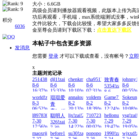
大小：6.6GB
高级会员请到播放器观看视频，此版本上传为高
功后再观看，手机端，max系统端测试没事，w
积分
文件比较大，下载会比较慢，希望大家多多反馈
6036
金至尊会员请到下载区下载：
点击直达下载区
本帖子中包含更多资源
发消息
您需要
登录
才可以下载或查看，没有帐号？
立即
x
主题浏览记录
2514385417!zai!2026-
djl1!zai!2026-
chenkm777!zai!2026-
cha951753!zai!2026-
johnny1
致青春
8-6
8-6
8-6
8-6
8-6
5354!zai!2026-
16:37!read!
15:33!read!
10:10!read!
07:31!read!
00:55!re
8-6
02:07!read!
world!zai!2026-
annalou666888!zai!2026-
voldemort!zai!2026-
Game7!zai!2026-
Sokeung
琨琨爱
8-3
8-2
8-2
8-2
8-2
青
06:52!read!
20:13!read!
18:39!read!
12:24!read!
10:08!re
青!zai!2026-
l897830689!zai!2026-
ljx!zai!2026-
71072325!zai!2026-
hellonuke!zai!20
ysg!zai!
聪明人
8-3
7-30
7-30
7-30
7-29
7-29
326!zai!2026-
04:15!read!
17:56!read!
14:22!read!
00:02!read!
19:47!read!
19:05!re
7-30
17:32!read!
maoxrji!zai!2026-
before10!zai!2026-
su30!zai!2026-
popopopopopo!zai!2026-
1990!zai!2026-
wjxxd!z
7-27
7-26
7-26
7-25
7-24
7-24