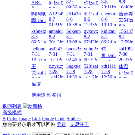
8-9
8-8
8-8
ABC
间!zai!2026-
你!zai!2026-
09:56!read!
23:11!read!
16:48!re
先
8-9
8-9
A123456...!zai!2026-
2514385417!zai!2026-
djl1!zai!2026-
chenkm777!zai!2
啊啊哦
致青春
14:14!read!
02:00!read!
把!zai!2026-
8-7
8-6
8-6
8-6
5354!za
哦!zai!2026-
8-9
01:31!read!
16:38!read!
15:33!read!
10:10!read!
8-6
14:54!read!
8-7
02:07!re
ksone!zai!2026-
annalou666888!zai!2026-
Sokeung00!zai!2026-
qyxqyx199!zai!2026-
kid!zai!2026-
1561378
05:08!read!
8-3
8-2
8-2
8-2
8-2
8-1
09:51!read!
20:13!read!
10:08!read!
07:43!read!
06:24!read!
13:59!re
hellonuke!zai!2026-
asd247387010!zai!2026-
buerst!zai!2026-
yuhui!zai!2026-
shi1992
鳄
7-31
7-31
7-31
7-31
7-30
鱼!zai!2026-
19:55!read!
16:10!read!
02:46!read!
00:55!read!
20:33!re
7-30
z.zyz.zyz.zy!zai!2026-
lingxueyan!zai!2026-
520!zai!2026-
xdt111!zai!2026-
王
体温
21:32!read!
7-28
7-28
7-28
7-28
龙!zai!2026-
计!zai!2
14:42!read!
14:30!read!
14:12!read!
12:56!read!
7-28
7-28
回复
22:58!read!
08:24!re
使用道具
举报
返回列表
高级模式
B
Color
Image
Link
Quote
Code
Smilies
您需要登录后才可以回帖
登录
|
立即注册