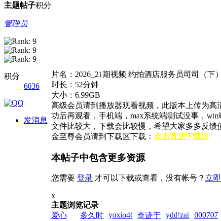
主题
帖子
积分
管理员
片名：2026_21期视频 约拍酒店服务员司司（下
积分
时长：52分钟
6036
大小：6.99GB
高级会员请到播放器观看视频，此版本上传为高
功后再观看，手机端，max系统端测试没事，w
发消息
文件比较大，下载会比较慢，希望大家多多反馈
金至尊会员请到下载区下载：
点击直达下载区
本帖子中包含更多资源
您需要
登录
才可以下载或查看，没有帐号？
立即
x
主题浏览记录
yoxio4649!zai!2026-
ydd!zai!2026-
0007070
爱心
多久时
奇迹于