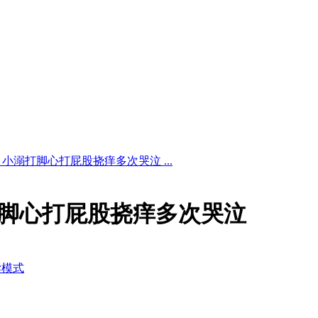
视频 小溺打脚心打屁股挠痒多次哭泣 ...
小溺打脚心打屁股挠痒多次哭泣
读模式