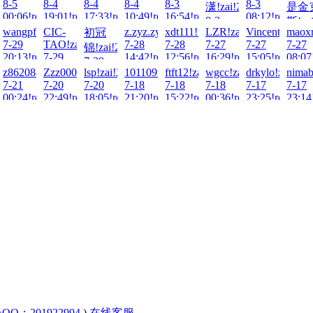
8-5
8-4
8-4
8-4
8-3
8-3
潇!zai!2026-
是金
ad!
00:06!read!
19:01!read!
17:33!read!
10:49!read!
16:54!read!
08:12!read!
8-3
斯!zai
5!zai!2026-
wangpf1018!zai!2026-
CIC-
z.zyz.zyz.zy!zai!2026-
xdt111!zai!2026-
LZR!zai!2026-
Vincent1232!z
maoxr
初冠
14:27!read!
8-3
7-29
TAO!zai!2026-
7-28
7-28
7-27
7-27
7-27
锦!zai!2026-
01:54
ad!
20:13!read!
7-29
14:42!read!
12:56!read!
16:29!read!
15:05!read!
08:07
7-29
17:27!read!
26-
!zai!2026-
z862084139!zai!2026-
Zzz000!zai!2026-
lsp!zai!2026-
101109tt!zai!2026-
ftft12!zai!2026-
wgcc!zai!2026-
drkylo!zai!202
nimab
15:47!read!
7-21
7-20
7-20
7-18
7-18
7-18
7-17
7-17
ad!
00:24!read!
22:49!read!
18:05!read!
21:20!read!
15:22!read!
00:36!read!
23:25!read!
23:14
QQ：201922994
)
在线客服