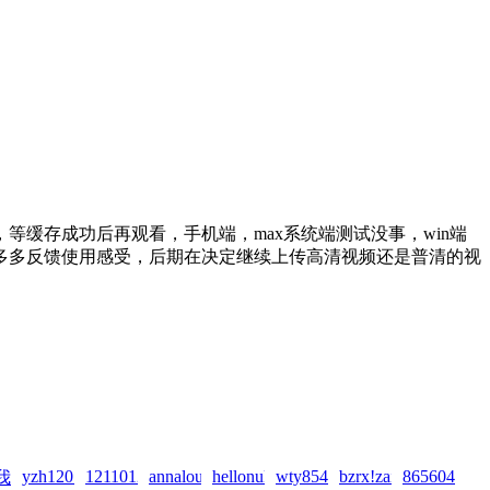
缓存成功后再观看，手机端，max系统端测试没事，win端
多多反馈使用感受，后期在决定继续上传高清视频还是普清的视
zai!2026-
yzh1201..!zai!2026-
1211012110!zai!2026-
annalou666888!zai!2026-
hellonuke!zai!2026-
wty854414!zai!2026-
bzrx!zai!2026-
86560416!za
我