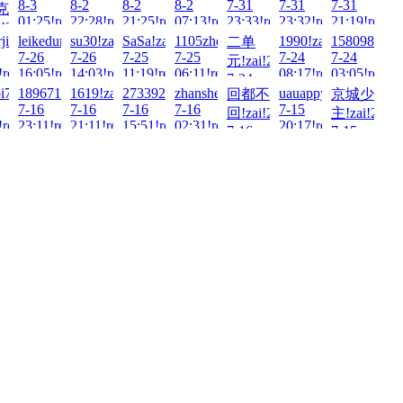
8-3
8-2
8-2
8-2
7-31
7-31
7-31
克
01:25!read!
22:28!read!
21:25!read!
07:13!read!
23:33!read!
23:32!read!
21:19!read!
!2026-
ai!2026-
ji!zai!2026-
leikedun!zai!2026-
su30!zai!2026-
SaSa!zai!2026-
1105zhen!zai!2026-
1990!zai!2026-
1580984234
二单
7-26
7-26
7-25
7-25
7-24
7-24
元!zai!2026-
!read!
!read!
16:05!read!
14:03!read!
11:19!read!
06:11!read!
08:17!read!
03:05!read!
7-24
6-
i7!zai!2026-
18967120993!zai!2026-
1619!zai!2026-
2733923426!zai!2026-
zhanshen886!zai!2026-
uauappy!zai!2026-
回都不
京城少
21:51!read!
7-16
7-16
7-16
7-16
7-15
回!zai!2026-
主!zai!2026
!read!
23:11!read!
21:11!read!
15:51!read!
02:31!read!
20:17!read!
7-16
7-15
00:31!read!
17:37!read!