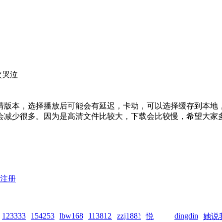
次哭泣
版本，选择播放后可能会有延迟，卡动，可以选择缓存到本地，等
会减少很多。因为是高清文件比较大，下载会比较慢，希望大家
注册
26-
32!zai!2026-
1233331!zai!2026-
1542538255!zai!2026-
lbw16888!zai!2026-
1138123980!zai!2026-
zzj188!zai!2026-
dingding0112!
悦
她说