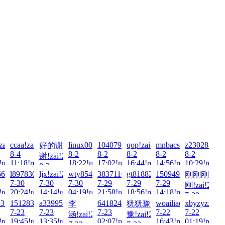
ai!2026-
zai!2026-
ccaa!zai!2026-
linux0004!zai!2026-
1040799902!zai!2026-
qop!zai!2026-
mnbacs!zai!2026-
z230283!zai
好的谢
8-4
8-2
8-2
8-2
8-2
8-2
谢!zai!2026-
!read!
11:18!read!
18:22!read!
17:02!read!
16:44!read!
14:56!read!
10:29!read!
8-3
-
6!zai!2026-
l897830689!zai!2026-
ljx!zai!2026-
wty854414!zai!2026-
3837116307!zai!2026-
gt818828!zai!2026-
1509494414!zai!2026
刚刚刚
13:39!read!
7-30
7-30
7-30
7-29
7-29
7-29
刚!zai!2026
!read!
20:24!read!
14:14!read!
04:19!read!
21:58!read!
18:56!read!
14:18!read!
7-29
6-
3!zai!2026-
1512837271!zai!2026-
a3399521!zai!2026-
641824693!zai!2026-
woailiaokao1!zai!202
xbyzyzx!zai
李
犹犹豫
00:55!read!
7-23
7-23
7-23
7-22
7-22
涵!zai!2026-
豫!zai!2026-
!read!
19:45!read!
13:35!read!
02:07!read!
16:43!read!
01:19!read!
7-23
7-23