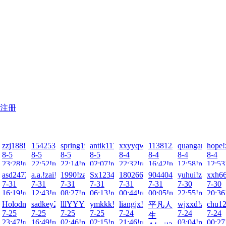
注册
26-
se1!zai!2026-
zzj188!zai!2026-
1542538255!zai!2026-
spring1990!zai!2026-
antik1111!zai!2026-
xxyyqwert!zai!2026-
1138123980!zai!2026-
quangang157!z
hope!
8-5
8-5
8-5
8-5
8-4
8-4
8-4
8-4
ad!
23:28!read!
22:52!read!
22:14!read!
02:07!read!
22:32!read!
16:42!read!
12:58!read!
12:53
asd247387010!zai!2026-
a.a.!zai!2026-
1990!zai!2026-
Sx1234567!zai!2026-
1802667552!zai!2026-
904404217!zai!2026-
yuhui!zai!2026
xxh66
7-31
7-31
7-31
7-31
7-31
7-31
7-30
7-30
16:19!read!
12:43!read!
08:27!read!
06:13!read!
00:44!read!
00:05!read!
22:55!read!
20:36
026-
@123!zai!2026-
Holodniar!zai!2026-
sadkey2057!zai!2026-
lllYYY!zai!2026-
ymkkk!zai!2026-
liangjx!zai!2026-
wjxxd!zai!202
chu12
平凡人
7-25
7-25
7-25
7-25
7-24
7-24
7-24
生
ad!
ad!
23:47!read!
16:49!read!
02:46!read!
02:15!read!
21:46!read!
03:04!read!
00:27
A!zai!2026-