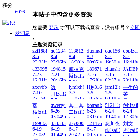
积分
6036
本帖子中包含更多资源
您需要
登录
才可以下载或查看，没有帐号？
立即
发消息
x
主题浏览记录
zzj188!zai!2026-
qq12345!zai!2026-
1138123980!zai!2026-
duqingfeiwu10!zai!2026-
dqd15627860451!
qop!zai
8-5
8-4
8-4
8-3
8-2
8-2
23:28!read!
23:26!read!
16:30!read!
00:05!read!
19:50!read!
16:44!re
a3399521!zai!2026-
1948157307!zai!2026-
18967120993!zai!2026-
zhanshen886!zai
JADENG
摩拉克
7-23
7-21
7-16
7-16
7-15
斯!zai!2026-
12:31!read!
20:16!read!
17:28!read!
02:37!read!
23:14!re
7-21
zxcvbbvcxz!zai!2026-
lymlxh!zai!2026-
Hjy316!zai!2026-
jzm12!zai!2026-
边
一生的
01:38!read!
7-10
7-7
7-5
7-5
月!zai!2026-
菜
22:19!read!
11:07!read!
18:26!read!
00:18!read!
7-7
鸟!zai!2
qwertyuioppoiuy!zai!2026-
botran!zai!2026-
51211!zai!2026-
fvh!zai!
荔
其二其
19:53!read!
7-4
6-26
6-25
6-24
6-24
枝!zai!2026-
二!zai!2026-
11:54!re
03:04!read!
03:05!read!
19:40!read!
17:30!re
6-27
6-25
1990!zai!2026-
33333337!zai!2026-
dzy0008!zai!2026-
123456Q!zai!2026-
忘川夜
刘文
21:40!read!
13:07!read!
6-19
6-19
6-17
6-17
雨!zai!2026-
杰!zai!2
23:08!read!
01:44!read!
20:42!read!
00:35!read!
6-15
6-15