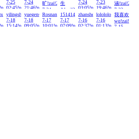
7-25
7-24
7-24
7-23
旷!zai!2026-
生
涵!zai!2026
20:57!read!
!read!
02:45!read!
21:46!read!
03:05!read!
19:46!read!
7-24
A!zai!2026-
7-23
huai!zai!2026-
yilingshu!zai!2026-
yuegensen!zai!2026-
Rosnan!zai!2026-
15141440418!zai!2026-
zhanshen886!zai!2026-
lolololo!zai!2026-
我喜欢
21:41!read!
7-24
13:07!read!
7-18
7-18
7-17
7-17
7-16
7-16
18:13!read!
wq!zai!2026
!read!
15:14!read!
09:05!read!
10:01!read!
07:09!read!
02:37!read!
01:13!read!
7-15
23:33!read!