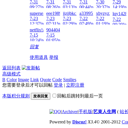
7-31
7-31
7-31
7-31
7-30
7-29
21:10!re
09:27!read!
08:26!read!
03:13!read!
00:44!read!
20:37!read!
14:19!re
superseal233!zai!2026-
eee19890604!zai!2026-
jjzjjbkc!zai!2026-
a3399521!zai!2026-
xbyzyzx!zai!2026
lqy1428
7-23
7-23
7-23
7-22
7-22
7-22
12:37!read!
07:31!read!
02:29!read!
07:49!read!
01:19!read!
00:20!re
netflix!zai!2026-
904404217!zai!2026-
7-15
7-15
10:24!read!
01:05!read!
回复
使用道具
举报
返回列表
高级模式
B
Color
Image
Link
Quote
Code
Smilies
您需要登录后才可以回帖
登录
|
立即注册
本版积分规则
回帖后跳转到最后一页
发表回复
|
Archiver
|
手机版
|
艺束人生网
(
站长
Powered by
Discuz!
X3.4
© 2001-2012
Com