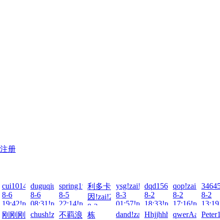
注册
cui1014378065!zai!2026-
duguqiuse1!zai!2026-
spring1990!zai!2026-
ysg!zai!2026-
dqd15627860451!zai!2
qop!zai!2026-
34645
利多卡
8-6
8-6
8-5
8-3
8-2
8-2
8-2
因!zai!2026-
19:42!read!
08:31!read!
22:14!read!
01:57!read!
18:33!read!
17:16!read!
13:19
8-3
026-
-
414!zai!2026-
chush!zai!2026-
dand!zai!2026-
Hhjjhhhjj!zai!2026-
qwerAa@123!z
Peter
刚刚刚
不羁浪
栋
14:56!read!