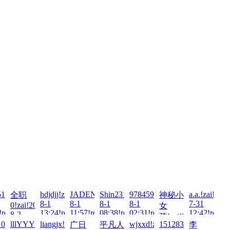
026-
11848!zai!2026-
hdjdjj!zai!2026-
JADENG22222!zai!2026-
Shin231199!zai!2026-
978459211!zai!2026-
a.a.!zai!202
全职
神秘小
8-1
8-1
8-1
8-1
7-31
0!zai!2026-
女
!read!
13:24!read!
11:57!read!
08:38!read!
02:31!read!
12:42!read!
8-2
孩!zai!2026-
08:49!read!
ai!2026-
100713!zai!2026-
lllYYY!zai!2026-
liangjx!zai!2026-
wjxxd!zai!2026-
1512837271!zai!2026
广日
平凡人
李
7-31