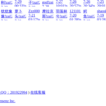
7-29
7-27
7-26
7-26
7-25
god!zai!2026-
刚!zai!2026-
子!zai!2026-
ad!
ad!
00:33!read!
10:01!read!
20:57!read!
20:34!read!
20:01
7-28
7-29
7-28
04:20!read!
-
Zzz000!zai!2026-
1211012110!zai!2026-
shaos
5790！!zai!2026-
犹犹豫
萝卜
摩拉克
羽落林
鳄
00:55!read!
12:07!read!
7-21
7-20
7-19
豫!zai!2026-
头!zai!2026-
斯!zai!2026-
兮!zai!2026-
鱼!zai!2026-
03:17!read!
01:28!read!
03:28
ad!
7-21
7-21
7-21
7-20
7-19
22:51!read!
05:52!read!
01:35!read!
09:31!read!
10:21!read!
QQ：201922994
)
在线客服
senz Inc.