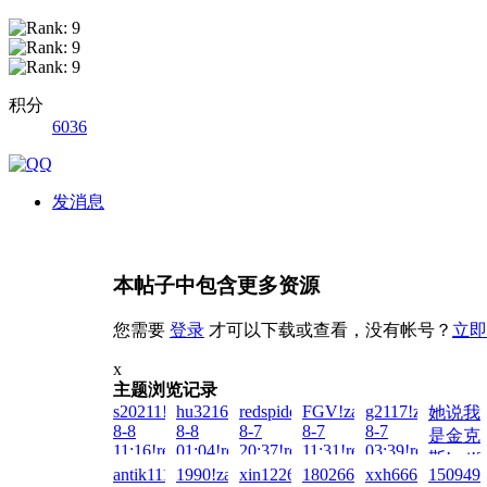
积分
6036
发消息
本帖子中包含更多资源
您需要
登录
才可以下载或查看，没有帐号？
立即
x
主题浏览记录
s20211!zai!2026-
hu321644451!zai!2026-
redspider!zai!2026-
FGV!zai!2026-
g2117!zai!2026-
她说我
8-8
8-8
8-7
8-7
8-7
是金克
11:16!read!
01:04!read!
20:37!read!
11:31!read!
03:39!read!
斯!zai!2
antik1111!zai!2026-
1990!zai!2026-
xin122698!zai!2026-
1802667552!zai!2026-
xxh666!zai!2026
1509494
8-6