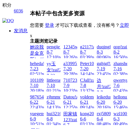
积分
6036
本帖子中包含更多资源
您需要
登录
才可以下载或查看，没有帐号？
立即
发消息
x
主题浏览记录
pengjie!zai!2026-
12345wto!zai!2026-
g2117!zai!2026-
duqingfeiwu10!za
qop!zai
她说我
8-7
8-7
8-7
8-3
8-2
是金克
17:10!read!
10:26!read!
03:39!read!
00:06!read!
16:50!re
斯!zai!2026-
heheda!zai!2026-
a3399521!zai!2026-
Peter100713!zai!2026-
gghjgf!zai!2026-
zhanshe
yy玉
8-7
7-23
7-20
7-20
7-19
7-16
女!zai!2026-
23:26!read!
02:51!read!
20:28!read!
14:14!read!
23:45!read!
02:38!re
7-22
101109tt!zai!2026-
littleeras!zai!2026-
71072325!zai!2026-
CJall!zai!2026-
qwertyu
边
21:44!read!
7-10
7-10
7-9
7-8
7-6
月!zai!2026-
20:18!read!
01:21!read!
10:23!read!
13:37!read!
02:43!re
7-7
987654hjh!zai!2026-
zjhmmdou!zai!2026-
Datou!zai!2026-
voldemort!zai!2026-
leikedun!zai!202
hellonuk
19:46!read!
6-22
6-21
6-21
6-21
6-20
6-20
22:43!read!
14:13!read!
12:25!read!
09:14!read!
20:16!read!
15:46!re
yuegensen!zai!2026-
hui321644451!zai!2026-
kong20!zai!2026-
rxj5809!zai!2026
wzl100!
田家镇
6-9
6-8
6-6
6-4
6-3
123!zai!2026-
10:51!read!
01:34!read!
03:13!read!
08:48!read!
00:49!re
6-7