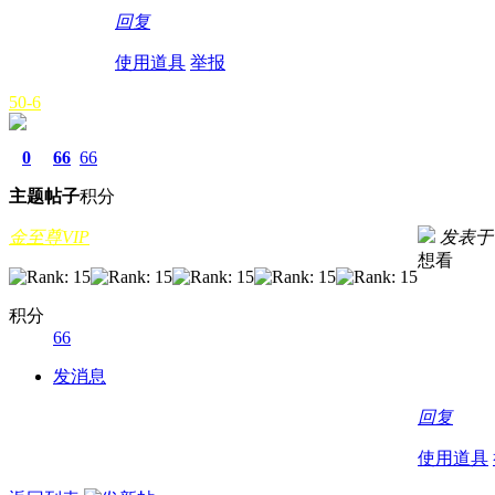
回复
使用道具
举报
50-6
0
66
66
主题
帖子
积分
金至尊VIP
发表于 20
想看
积分
66
发消息
回复
使用道具