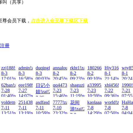
苦惨叫（共享）
至尊会员下载，
点击进入金至尊下载区下载
注册
26-
000!zai!2026-
zzj188!zai!2026-
admin!zai!2026-
duqingfeiwu10!zai!2026-
annalou666888!zai!2026-
rkht1!zai!2026-
1802667552!zai!2026-
Hjy316!zai!20
wty85
8-3
8-3
8-3
8-2
8-2
8-2
8-1
8-1
ad!
17:01!read!
16:58!read!
00:03!read!
20:45!read!
09:23!read!
00:10!read!
21:14!read!
20:24
026-
62ban!zai!2026-
eee19890604!zai!2026-
qq447375477!zai!2026-
shaguzi!zai!2026-
a3399521!zai!2026-
xbl456!zai!202
1990!
日记小
7-28
7-27
7-23
7-23
7-23
7-22
7-21
026-
姐!zai!2026-
01:40!read!
14:07!read!
15:46!read!
11:19!read!
10:59!read!
09:36!read!
07:55
7-25
-
26-
ai!2026-
voldemort!zai!2026-
2514385417!zai!2026-
asdfasdf!zai!2026-
7777!zai!2026-
kaolaaaa!zai!2026-
world!zai!2026
HaHa
花间
ad!
07:42!read!
7-11
7-11
7-11
7-10
7-8
7-8
7-8
游!zai!2026-
ad!
13:51!read!
13:19!read!
10:59!read!
23:32!read!
14:29!read!
07:50!read!
04:04
7-9
04:32!read!