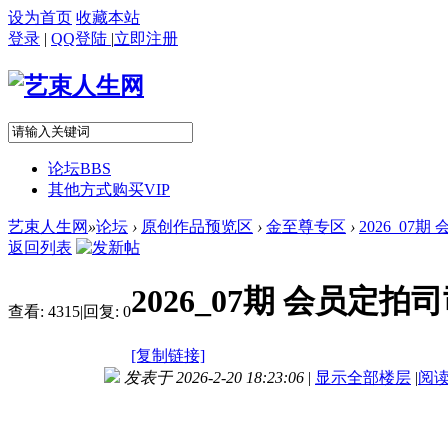
设为首页
收藏本站
登录
|
QQ登陆
|
立即注册
论坛
BBS
其他方式购买VIP
艺束人生网
»
论坛
›
原创作品预览区
›
金至尊专区
›
2026_07
返回列表
2026_07期 会员
查看:
4315
|
回复:
0
[复制链接]
发表于 2026-2-20 18:23:06
|
显示全部楼层
|
阅