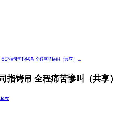
期 会员定拍司司指铐吊 全程痛苦惨叫（共享） ...
定拍司司指铐吊 全程痛苦惨叫（共享
读模式