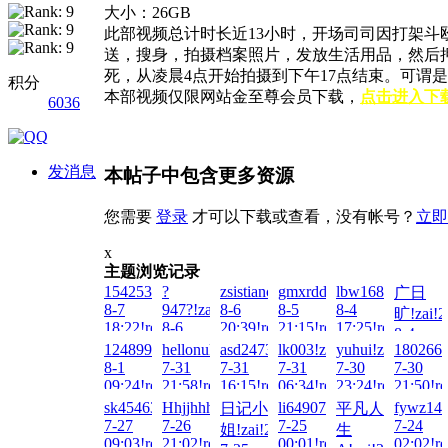
大小：26GB
此部视频总计时长近13小时，开场司司因打架
送，搜身，拍摄档案照片，发放生活用品，然后
死，从凌晨4点开始拍摄到下午17点结束。可谓
积分
本部视频仅限网站金至尊会员下载，
点击进入下
6036
发消息
本帖子中包含更多资源
您需要
登录
才可以下载或查看，没有帐号？
立即
x
主题浏览记录
1542538255!zai!2026-
?
zsistiancai!zai!2026-
gmxrdd!zai!2026-
lbw16888!zai!20
广日
8-7
947?!zai!2026-
8-6
8-5
8-4
旷!zai!2
18:22!read!
8-6
20:39!read!
21:15!read!
17:25!read!
8-4
21:55!read!
1248990721!zai!2026-
hellonuke!zai!2026-
asd247387010!zai!2026-
lk003!zai!2026-
yuhui!zai!2026-
1802667
16:27!re
8-1
7-31
7-31
7-31
7-30
7-30
09:24!read!
21:58!read!
16:15!read!
06:34!read!
23:24!read!
21:50!re
sk454632887!zai!2026-
Hhjjhhhjj!zai!2026-
li649074346!zai!2026-
fywz140
日记小
平凡人
7-27
7-26
7-25
7-24
姐!zai!2026-
生
09:03!read!
21:02!read!
00:01!read!
02:02!re