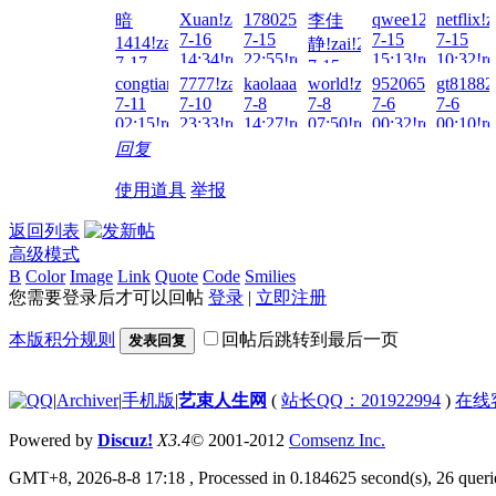
7-25
A!zai!2026-
Xuan!zai!2026-
17802522016!zai!2026-
qwee123456789!z
netflix!
暗
李佳
07:39!read!
7-24
7-16
7-15
7-15
7-15
18:16!read!
1414!zai!2026-
静!zai!2026-
14:34!read!
22:55!read!
15:13!read!
10:32!re
7-17
7-15
18:45!read!
congtian11!zai!2026-
7777!zai!2026-
kaolaaaa!zai!2026-
world!zai!2026-
952065281!zai!2
gt81882
16:42!read!
7-11
7-10
7-8
7-8
7-6
7-6
02:15!read!
23:33!read!
14:27!read!
07:50!read!
00:32!read!
00:10!re
回复
使用道具
举报
返回列表
高级模式
B
Color
Image
Link
Quote
Code
Smilies
您需要登录后才可以回帖
登录
|
立即注册
本版积分规则
回帖后跳转到最后一页
发表回复
|
Archiver
|
手机版
|
艺束人生网
(
站长QQ：201922994
)
在线
Powered by
Discuz!
X3.4
© 2001-2012
Comsenz Inc.
GMT+8, 2026-8-8 17:18
, Processed in 0.184625 second(s), 26 querie