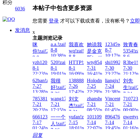
积分
本帖子中包含更多资源
6036
您需要
登录
才可以下载或查看，没有帐号？
立即
发消息
x
主题浏览记录
a.a.!zai!2026-
12345wto!zai!20
咪
我喜欢
她说我
致青春
8-8
8-7
wq!zai!2026-
5354!za
你!zai!2026-
是金克
10:38!read!
10:17!read!
8-8
8-6
8-8
斯!zai!2026-
00:18!read!
02:39!re
yzh1201..!zai!2026-
520!zai!2026-
HTTP!zai!2026-
wty854414!zai!2026-
shi19921228!zai!
R3be1!z
13:20!read!
8-8
8-1
8-1
8-1
7-31
7-30
7-30
00:18!read!
22:23!read!
19:01!read!
16:09!read!
16:41!read!
23:27!read!
21:12!re
62ban!zai!2026-
13888888888!zai!2026-
Holodniar!zai!2026-
liangjx!zai!2026-
我很
刘先
7-27
7-26
7-25
7-24
好!zai!2026-
生!zai!2
13:28!read!
17:42!read!
22:29!read!
21:38!read!
7-26
7-24
785381577!zai!2026-
wang172@!zai!2026-
zhanshen886!zai!2026-
Vincent1232!zai!
7107232
刘文
23:41!read!
19:14!re
7-21
7-21
7-21
7-21
7-21
杰!zai!2026-
20:23!read!
17:15!read!
08:55!read!
01:45!read!
00:00!re
7-21
666123!zai!2026-
yufan!zai!2026-
101109tt!zai!2026-
896476764@qq.c
qwertyu
一一个
15:01!read!
7-17
7-15
7-14
7-14
7-14
人!zai!2026-
01:24!read!
18:01!read!
22:07!read!
19:45!read!
01:16!re
7-16
回复
07:40!read!