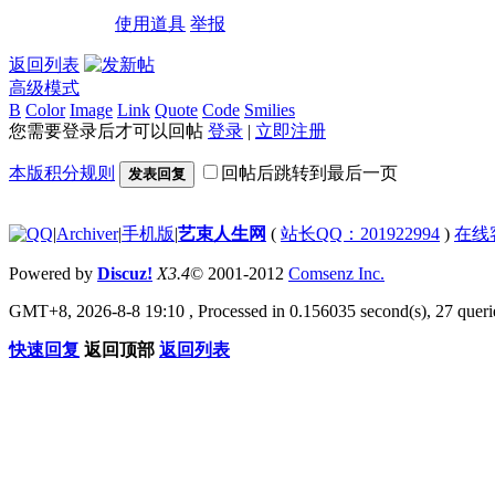
使用道具
举报
返回列表
高级模式
B
Color
Image
Link
Quote
Code
Smilies
您需要登录后才可以回帖
登录
|
立即注册
本版积分规则
回帖后跳转到最后一页
发表回复
|
Archiver
|
手机版
|
艺束人生网
(
站长QQ：201922994
)
在线
Powered by
Discuz!
X3.4
© 2001-2012
Comsenz Inc.
GMT+8, 2026-8-8 19:10
, Processed in 0.156035 second(s), 27 querie
快速回复
返回顶部
返回列表