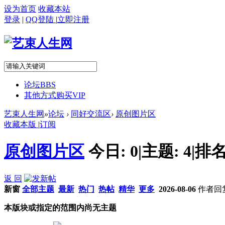
设为首页
收藏本站
登录
|
QQ登陆
|
立即注册
论坛
BBS
其他方式购买VIP
艺束人生网
»
论坛
›
同好交流区
›
原创图片区
收藏本版
|
订阅
原创图片区
今日:
0
|
主题:
4
|
排名
返 回
新窗
全部主题
最新
热门
热帖
精华
更多
2026-08-06
作者
回
本版块或指定的范围内尚无主题