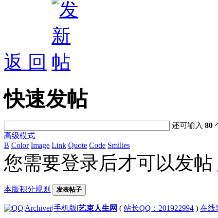
返 回
快速发帖
还可输入
80
高级模式
B
Color
Image
Link
Quote
Code
Smilies
您需要登录后才可以发帖
本版积分规则
发表帖子
|
Archiver
|
手机版
|
艺束人生网
(
站长QQ：201922994
)
在线