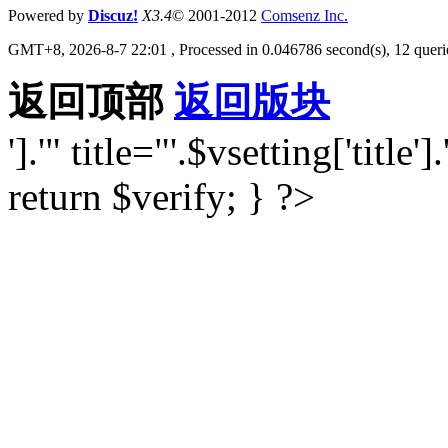
Powered by
Discuz!
X3.4
© 2001-2012
Comsenz Inc.
GMT+8, 2026-8-7 22:01
, Processed in 0.046786 second(s), 12 querie
返回顶部
返回版块
'].'" title="'.$vsetting['title'].
return $verify; } ?>