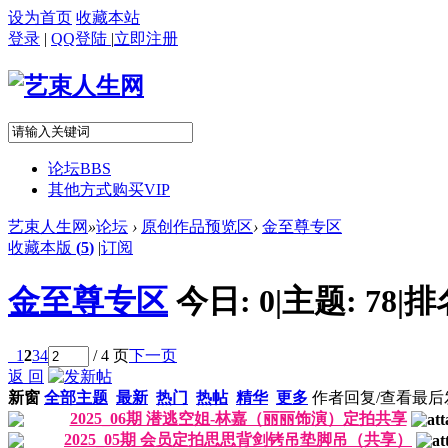
设为首页
收藏本站
登录
|
QQ登陆
|
立即注册
论坛
BBS
其他方式购买VIP
艺束人生网
»
论坛
›
原创作品预览区
›
金至尊专区
收藏本版
(
5
)
|
订阅
金至尊专区
今日:
0
|
主题:
78
|
排
1
2
3
4
/ 4 页
下一页
返 回
新窗
全部主题
最新
热门
热帖
精华
更多
作者
回复/查看
最后
2025_06期 潜逃空姐-林嘉（丽丽饰演）定拍共享
2025_05期 会员定拍思思背剑铐吊垫脚吊（共享）