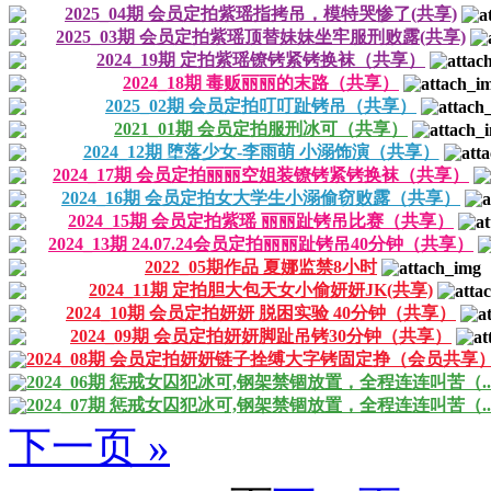
2025_04期 会员定拍紫瑶指拷吊，模特哭惨了(共享)
2025_03期 会员定拍紫瑶顶替妹妹坐牢服刑败露(共享)
2024_19期 定拍紫瑶镣铐紧铐换袜（共享）
2024_18期 毒贩丽丽的末路（共享）
2025_02期 会员定拍叮叮趾铐吊（共享）
2021_01期 会员定拍服刑冰可（共享）
2024_12期 堕落少女-李雨萌 小溺饰演（共享）
2024_17期 会员定拍丽丽空姐装镣铐紧铐换袜（共享）
2024_16期 会员定拍女大学生小溺偷窃败露（共享）
2024_15期 会员定拍紫瑶 丽丽趾铐吊比赛（共享）
2024_13期 24.07.24会员定拍丽丽趾铐吊40分钟（共享）
2022_05期作品 夏娜监禁8小时
2024_11期 定拍胆大包天女小偷妍妍JK(共享)
2024_10期 会员定拍妍妍 脱困实验 40分钟（共享）
2024_09期 会员定拍妍妍脚趾吊铐30分钟（共享）
2024_08期 会员定拍妍妍链子拴缚大字铐固定挣（会员共享
2024_06期 惩戒女囚犯冰可,钢架禁锢放置，全程连连叫苦（..
2024_07期 惩戒女囚犯冰可,钢架禁锢放置，全程连连叫苦（..
下一页 »