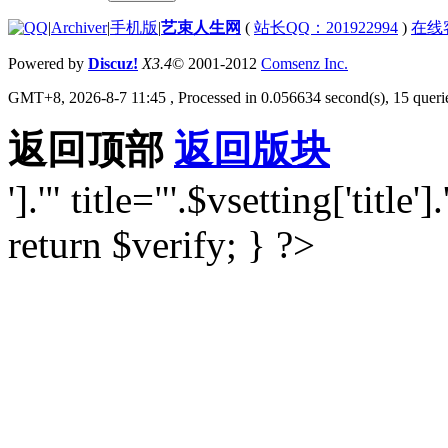
|
Archiver
|
手机版
|
艺束人生网
(
站长QQ：201922994
)
在线
Powered by
Discuz!
X3.4
© 2001-2012
Comsenz Inc.
GMT+8, 2026-8-7 11:45
, Processed in 0.056634 second(s), 15 querie
返回顶部
返回版块
'].'" title="'.$vsetting['title'].
return $verify; } ?>