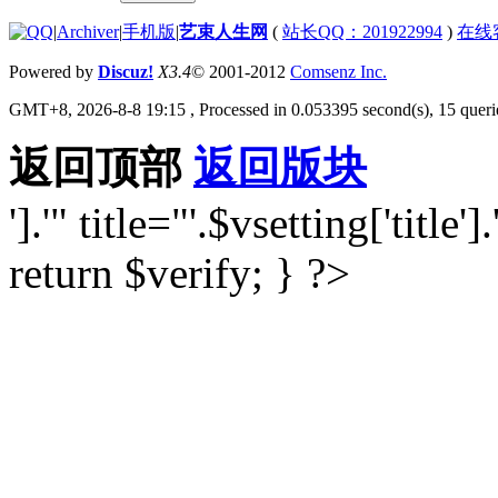
|
Archiver
|
手机版
|
艺束人生网
(
站长QQ：201922994
)
在线
Powered by
Discuz!
X3.4
© 2001-2012
Comsenz Inc.
GMT+8, 2026-8-8 19:15
, Processed in 0.053395 second(s), 15 querie
返回顶部
返回版块
'].'" title="'.$vsetting['title'].
return $verify; } ?>