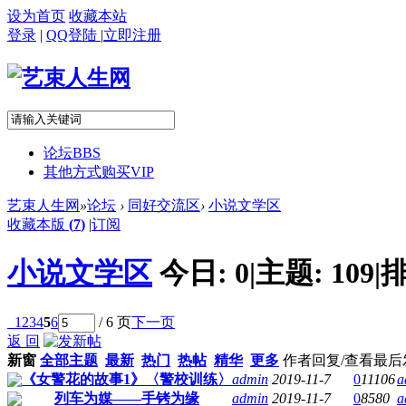
设为首页
收藏本站
登录
|
QQ登陆
|
立即注册
论坛
BBS
其他方式购买VIP
艺束人生网
»
论坛
›
同好交流区
›
小说文学区
收藏本版
(
7
)
|
订阅
小说文学区
今日:
0
|
主题:
109
|
排
1
2
3
4
5
6
/ 6 页
下一页
返 回
新窗
全部主题
最新
热门
热帖
精华
更多
作者
回复/查看
最后
《女警花的故事1》〈警校训练〉
admin
2019-11-7
0
11106
a
列车为媒——手铐为缘
admin
2019-11-7
0
8580
a