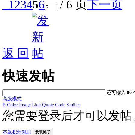
1
2
3
4
5
6
/ 6 页
下一页
返 回
快速发帖
还可输入
80
高级模式
B
Color
Image
Link
Quote
Code
Smilies
您需要登录后才可以发帖
本版积分规则
发表帖子