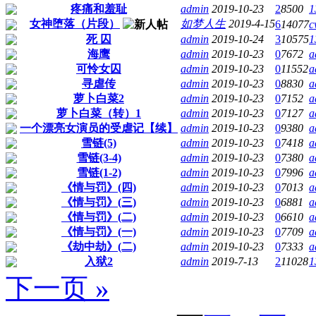
疼痛和羞耻
admin
2019-10-23
2
8500
1
女神堕落（片段）
如梦人生
2019-4-15
6
14077
c
死 囚
admin
2019-10-24
3
10575
1
海鹰
admin
2019-10-23
0
7672
a
可怜女囚
admin
2019-10-23
0
11552
a
寻虐传
admin
2019-10-23
0
8830
a
萝卜白菜2
admin
2019-10-23
0
7152
a
萝卜白菜（转）1
admin
2019-10-23
0
7127
a
一个漂亮女演员的受虐记【续】
admin
2019-10-23
0
9380
a
雪链(5)
admin
2019-10-23
0
7418
a
雪链(3-4)
admin
2019-10-23
0
7380
a
雪链(1-2)
admin
2019-10-23
0
7996
a
《情与罚》(四)
admin
2019-10-23
0
7013
a
《情与罚》(三)
admin
2019-10-23
0
6881
a
《情与罚》(二)
admin
2019-10-23
0
6610
a
《情与罚》(一)
admin
2019-10-23
0
7709
a
《劫中劫》(二)
admin
2019-10-23
0
7333
a
入狱2
admin
2019-7-13
2
11028
1
下一页 »