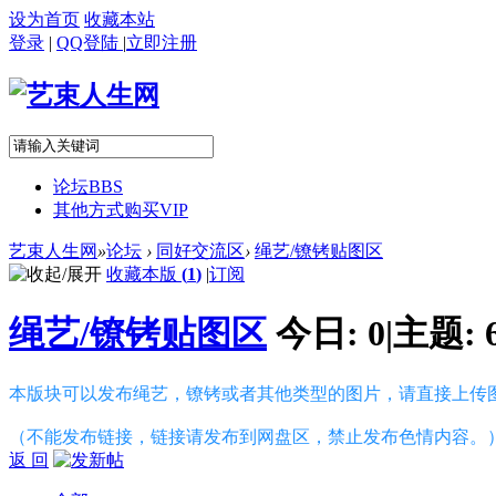
设为首页
收藏本站
登录
|
QQ登陆
|
立即注册
论坛
BBS
其他方式购买VIP
艺束人生网
»
论坛
›
同好交流区
›
绳艺/镣铐贴图区
收藏本版
(
1
)
|
订阅
绳艺/镣铐贴图区
今日:
0
|
主题:
本版块可以发布绳艺，镣铐或者其他类型的图片，请直接上传
（不能发布链接，链接请发布到网盘区，禁止发布色情内容。
返 回