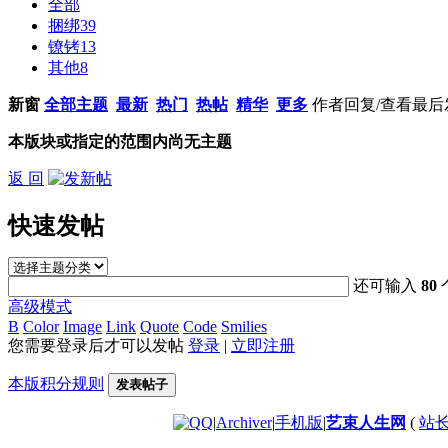
全部
捆绑
39
镣铐
13
其他
8
新窗
全部主题
最新
热门
热帖
精华
更多
作者
回复/查看
最后
本版块或指定的范围内尚无主题
返 回
快速发帖
还可输入
80
高级模式
B
Color
Image
Link
Quote
Code
Smilies
您需要登录后才可以发帖
登录
|
立即注册
本版积分规则
发表帖子
|
Archiver
|
手机版
|
艺束人生网
(
站长