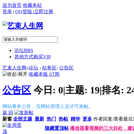
设为首页
收藏本站
登录
|
QQ登陆
|
立即注册
论坛
BBS
其他方式购买VIP
艺束人生网
»
论坛
›
站务区
›
公告区
收藏本版
|
订阅
公告区
今日:
0
|
主题:
19
|
排名:
2
网站事务公告，仅网站管理人员才可发帖。
返 回
新窗
全部主题
最新
热门
热帖
精华
更多
作者
回复/查看
最后
隐藏置顶帖
播放器看视频的三大好处，建