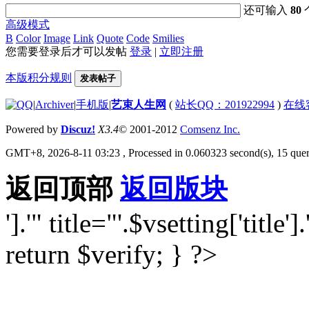
还可输入
80
高级模式
B
Color
Image
Link
Quote
Code
Smilies
您需要登录后才可以发帖
登录
|
立即注册
本版积分规则
发表帖子
|
Archiver
|
手机版
|
艺束人生网
(
站长QQ：201922994
)
在线
Powered by
Discuz!
X3.4
© 2001-2012
Comsenz Inc.
GMT+8, 2026-8-11 03:23
, Processed in 0.060323 second(s), 15 quer
返回顶部
返回版块
'].'" title="'.$vsetting['title'].
return $verify; } ?>