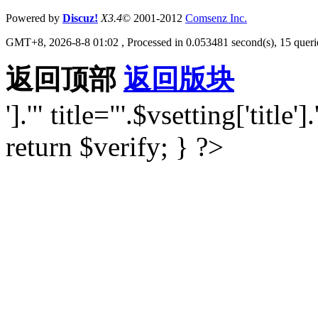
Powered by
Discuz!
X3.4
© 2001-2012
Comsenz Inc.
GMT+8, 2026-8-8 01:02
, Processed in 0.053481 second(s), 15 querie
返回顶部
返回版块
'].'" title="'.$vsetting['title'].
return $verify; } ?>