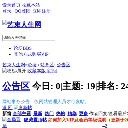
设为首页
收藏本站
登录
|
QQ登陆
|
立即注册
论坛
BBS
其他方式购买VIP
艺束人生网
»
论坛
›
站务区
›
公告区
收藏本版
|
订阅
公告区
今日:
0
|
主题:
19
|
排名:
2
网站事务公告，仅网站管理人员才可发帖。
返 回
新窗
全部主题
最新
热门
热帖
精华
更多
作者
回复/查看
最后
隐藏置顶帖
如何加入VIP及会员等级说明（更新于20
...
2