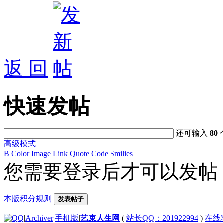
返 回
快速发帖
还可输入
80
高级模式
B
Color
Image
Link
Quote
Code
Smilies
您需要登录后才可以发帖
本版积分规则
发表帖子
|
Archiver
|
手机版
|
艺束人生网
(
站长QQ：201922994
)
在线