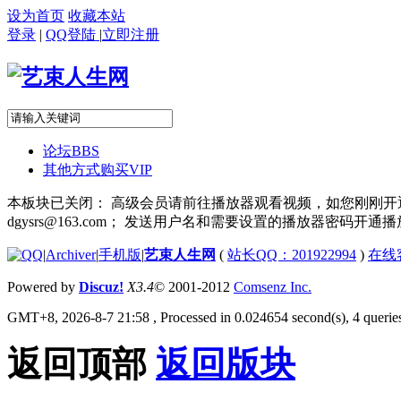
设为首页
收藏本站
登录
|
QQ登陆
|
立即注册
论坛
BBS
其他方式购买VIP
本板块已关闭： 高级会员请前往播放器观看视频，如您刚刚开通高级
dgysrs@163.com； 发送用户名和需要设置的播放器密码开通
|
Archiver
|
手机版
|
艺束人生网
(
站长QQ：201922994
)
在线
Powered by
Discuz!
X3.4
© 2001-2012
Comsenz Inc.
GMT+8, 2026-8-7 21:58
, Processed in 0.024654 second(s), 4 queries
返回顶部
返回版块