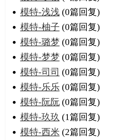
模特-浅浅
(0篇回复)
模特-柚子
(0篇回复)
模特-璐梦
(0篇回复)
模特-梦梦
(0篇回复)
模特-司司
(0篇回复)
模特-乐乐
(0篇回复)
模特-阮阮
(0篇回复)
模特-玖玖
(1篇回复)
模特-西米
(2篇回复)