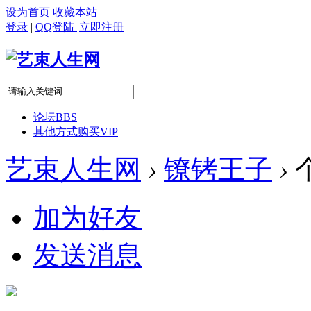
设为首页
收藏本站
登录
|
QQ登陆
|
立即注册
论坛
BBS
其他方式购买VIP
艺束人生网
›
镣铐王子
›
加为好友
发送消息