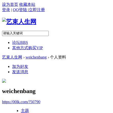
设为首页
收藏本站
登录
|
QQ登陆
|
立即注册
论坛
BBS
其他方式购买VIP
艺束人生网
›
weichenbang
›
个人资料
加为好友
发送消息
weichenbang
https://00lk.com/?50790
主题