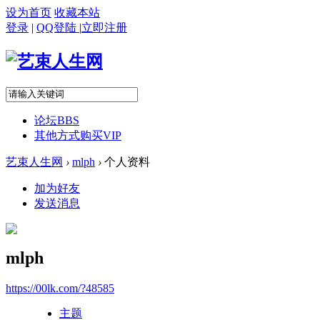
设为首页
收藏本站
登录
|
QQ登陆
|
立即注册
论坛
BBS
其他方式购买VIP
艺束人生网
›
mlph
›
个人资料
加为好友
发送消息
mlph
https://00lk.com/?48585
主题