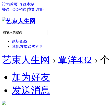
设为首页
收藏本站
登录
|
QQ登陆
|
立即注册
论坛
BBS
其他方式购买VIP
艺束人生网
›
覃洋432
›
个
加为好友
发送消息